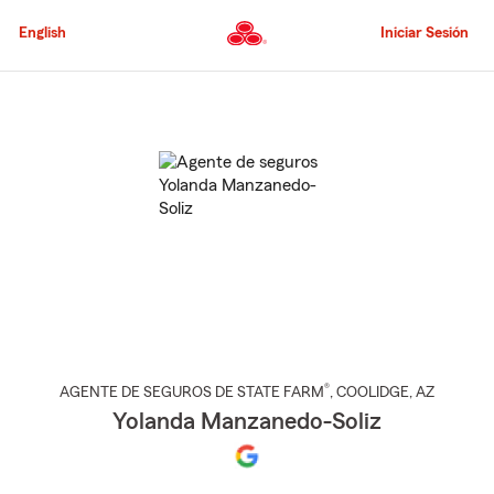
Pasar
al
English
Iniciar Sesión
contenido
principal
Comienzo
del
contenido
principal
®
AGENTE DE SEGUROS DE STATE FARM
,
COOLIDGE
, AZ
Yolanda Manzanedo-Soliz