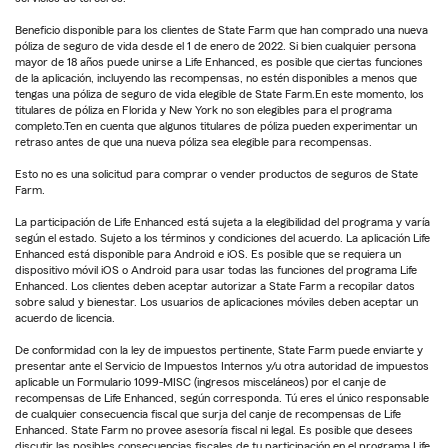
Beneficio disponible para los clientes de State Farm que han comprado una nueva
póliza de seguro de vida desde el 1 de enero de 2022. Si bien cualquier persona
mayor de 18 años puede unirse a Life Enhanced, es posible que ciertas funciones
de la aplicación, incluyendo las recompensas, no estén disponibles a menos que
tengas una póliza de seguro de vida elegible de State Farm.En este momento, los
titulares de póliza en Florida y New York no son elegibles para el programa
completo.Ten en cuenta que algunos titulares de póliza pueden experimentar un
retraso antes de que una nueva póliza sea elegible para recompensas.
Esto no es una solicitud para comprar o vender productos de seguros de State
Farm.
La participación de Life Enhanced está sujeta a la elegibilidad del programa y varía
según el estado. Sujeto a los términos y condiciones del acuerdo. La aplicación Life
Enhanced está disponible para Android e iOS. Es posible que se requiera un
dispositivo móvil iOS o Android para usar todas las funciones del programa Life
Enhanced. Los clientes deben aceptar autorizar a State Farm a recopilar datos
sobre salud y bienestar. Los usuarios de aplicaciones móviles deben aceptar un
acuerdo de licencia.
De conformidad con la ley de impuestos pertinente, State Farm puede enviarte y
presentar ante el Servicio de Impuestos Internos y/u otra autoridad de impuestos
aplicable un Formulario 1099-MISC (ingresos misceláneos) por el canje de
recompensas de Life Enhanced, según corresponda. Tú eres el único responsable
de cualquier consecuencia fiscal que surja del canje de recompensas de Life
Enhanced. State Farm no provee asesoría fiscal ni legal. Es posible que desees
discutir las posibles consecuencias fiscales de tu participación en el programa Life