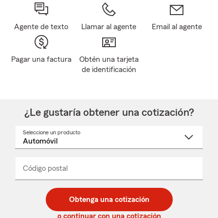
Agente de texto
Llamar al agente
Email al agente
Pagar una factura
Obtén una tarjeta
de identificación
¿Le gustaría obtener una cotización?
Seleccione un producto
Seleccione
un
nombre
de
producto
del
Código postal
Ingresa
Ingresa
_____
menú
un
un
desplegable
código
código
postal
postal
Obtenga una cotización
de
de
5
5
o continuar con una cotización