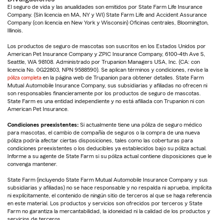
El seguro de vida y las anualidades son emitidos por State Farm Life Insurance
Company. (Sin licencia en MA, NY y WI) State Farm Life and Accident Assurance
Company (con licencia en New York y Wisconsin) Oficinas centrales, Bloomington,
Illinois.
Los productos de seguro de mascotas son suscritos en los Estados Unidos por
American Pet Insurance Company y ZPIC Insurance Company, 6100-4th Ave S,
Seattle, WA 98108. Administrado por Trupanion Managers USA, Inc. (CA: con
licencia No. 0G22803, NPN 9588590). Se aplican términos y condiciones, revise la
póliza completa
en la página web de Trupanion para obtener detalles. State Farm
Mutual Automobile Insurance Company, sus subsidiarias y afiliadas no ofrecen ni
son responsables financieramente por los productos de seguro de mascotas.
State Farm es una entidad independiente y no está afiliada con Trupanion ni con
American Pet Insurance.
Condiciones preexistentes:
Si actualmente tiene una póliza de seguro médico
para mascotas, el cambio de compañía de seguros o la compra de una nueva
póliza podría afectar ciertas disposiciones, tales como las coberturas para
condiciones preexistentes o los deducibles ya establecidos bajo su póliza actual.
Informe a su agente de State Farm si su póliza actual contiene disposiciones que le
convenga mantener.
State Farm (incluyendo State Farm Mutual Automobile Insurance Company y sus
subsidiarias y afiliadas) no se hace responsable y no respalda ni aprueba, implícita
ni explícitamente, el contenido de ningún sitio de terceros al que se haga referencia
en este material. Los productos y servicios son ofrecidos por terceros y State
Farm no garantiza la mercantabilidad, la idoneidad ni la calidad de los productos y
servicios de terceros.